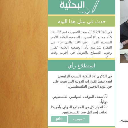
حدث في مثل هذا اليوم
في 11/12/1948، وبعد التصويت (مع 35، ضد
15، ممتنع 8) أصدرت الجمعية العامة للأمم
المتحدة القرار رقم 194 والذي جاء في
الفقرة 11 منه بأن الجمعية العامة “تقرر
وجوب السماح بالعودة، في أقرب وقت
ممكن …
… المزيد
استطلاع رأي
تبنت الأمم المتحدة في العاشر من ديسمبر
1948 في قصر شايو في باريس الإعلان
في الذكرى 67 للنكبة، السبب الرئيسي
العالمي لحقوق الإنسان الذي يتألف من 30
لعدم تنفيذ القرارات الدولية التي نصت على
مادة ويخطط رأي الجمعية العامة بشأن
حق عودة اللاجئين الفلسطينيين:
حقوق الإنسان المكفولة لجميع الناس. يعتبر
الإعلان العالمي …
… المزيد
ضعف الموقف السياسي الفلسطيني
دولياً.
في الثامن من ديسمبر/ كانون أول 1949
انحياز كل من المجتمع الدولي وأمريكا
وبموجب قرار الجمعية العامة قم 302،
لجانب إسرائيل ضد الفلسطينيين.
تأسست وكالة الأمم المتحدة لغوث وتشغيل
نتائج
تدى
اللاجئين الفلسطينيين (الأونروا) لتعمل
كوكالة مخصصة ومؤقتة، على أن تجدد ولايتها