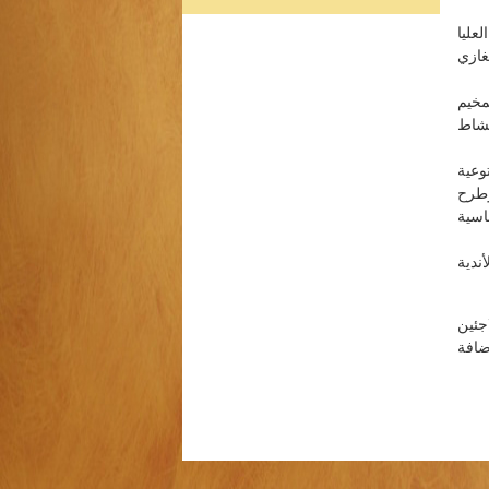
كل ثلاث سنوات لغاية إيجاد …
… المزيد
عليا
اليوم العالمي للتطوع احتفالية عالمية سنوية
لمغازي
تحدث في 5 ديسمبر من كل عام حددتها
الأمم المتحدة منذ عام 1985. يحتفى بهذا
مخيم
اليوم في غالبية بلدان العالم، ويعتبر الهدف
نشاط
المعلن من هذا النشاط هو شكر المتطوعين
…
… المزيد
وعية
شعب الفلسطيني من تشريد وتهجير وقتل عام 1948, وطرح
اسية
ندية
جئين
ضافة