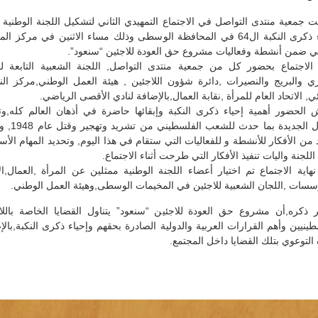
 جمعية منتدى التواصل في الاجتماع التمهيدي الثاني لتشكيل اللجنة الوطنية ال
لإحياء ذكرى النكبة ال64 في المحافظة الوسطى وذلك مساء الاثنين في مركز ا
في ضمن أنشطة وفعاليات مشروع حق العودة للاجئين “سنعود”.
الاجتماع بحضور كل من جمعية منتدى التواصل, اللجنة الشعبية التابعة ل
زي والبريج والنصيرات ,دائرة شؤون اللاجئين , هيئة العمل الوطني,مركز ال
ي, الاتحاد العام للمرأة ,نقابة العمال,بالإضافة لنادي الأقصى الرياضي.
 الحضور أهمية إحياء ذكرى النكبة وإبقائها حاضرة في أذهان العالم كله,وت
الأجيال الجديدة بما حدث لل
 من الأفكار للأنشطة و للفعاليات التي ستقام في هذا اليوم, وتحديد المهام الأس
للجنة واليات تنفيذ الأفكار التي طرحت أثناء الاجتماع.
هاية الاجتماع تم اختيار أعضاء اللجنة الوطنية ممثلين عن المرأة ,العمال,الأ
سسات ,اللجان الشعبية للاجئين في المخيمات الوسطى,وهيئة العمل الوطني.
ر ذكره,أن مشروع حق العودة للاجئين “سنعود” يتناول القضايا الخاصة باللا
طينيين وأهم القرارات العربية والدولية الصادرة بحقهم وإحياء ذكرى النكبة,بالإ
التوعوي بتلك القضايا داخل المجتمع.