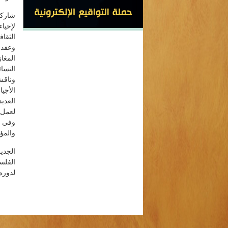
شاركت
الثقا
وعقد 
المغا
النسائ
وناقش
العديد
لعمل ا
وفي ن
والمؤ
الجدي
الفلس
لدوره 