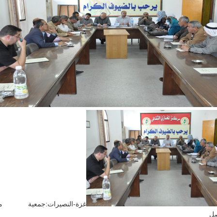
غزة-النصيرات:جمعية من
صل