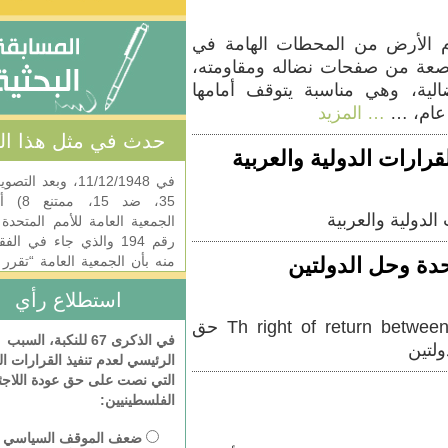
من المحطات الهامة في
صفحات نضاله ومقاومته،
ي مناسبة يتوقف أمامها
 المزيد
حدث في مثل هذا اليوم
لدولية والعربية
في 11/12/1948، وبعد التصويت (مع
35، ضد 15، ممتنع 8) أصدرت
لعربية
الجمعية العامة للأمم المتحدة القرار
رقم 194 والذي جاء في الفقرة 11
 الدولتين
منه بأن الجمعية العامة “تقرر وجوب
السماح بالعودة، في أقرب وقت
استطلاع رأي
ممكن …
… المزيد
Th right of return between on stat and two states solution حق
في الذكرى 67 للنكبة، السبب
تبنت الأمم المتحدة في العاشر من
الرئيسي لعدم تنفيذ القرارات الدولية
ديسمبر 1948 في قصر شايو في
التي نصت على حق عودة اللاجئين
باريس الإعلان العالمي لحقوق الإنسان
الفلسطينيين:
الذي يتألف من 30 مادة ويخطط رأي
الجمعية العامة بشأن حقوق الإنسان
ضعف الموقف السياسي
المكفولة لجميع الناس. يعتبر الإعلان