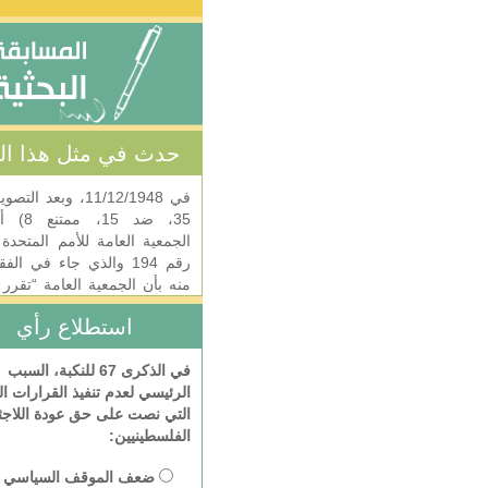
حدث في مثل هذا اليوم
في 11/12/1948، وبعد التصويت (مع
35، ضد 15، ممتنع 8) أصدرت
الجمعية العامة للأمم المتحدة القرار
رقم 194 والذي جاء في الفقرة 11
منه بأن الجمعية العامة “تقرر وجوب
السماح بالعودة، في أقرب وقت
استطلاع رأي
ممكن …
… المزيد
في الذكرى 67 للنكبة، السبب
تبنت الأمم المتحدة في العاشر من
الرئيسي لعدم تنفيذ القرارات الدولية
ديسمبر 1948 في قصر شايو في
التي نصت على حق عودة اللاجئين
باريس الإعلان العالمي لحقوق الإنسان
الفلسطينيين:
الذي يتألف من 30 مادة ويخطط رأي
الجمعية العامة بشأن حقوق الإنسان
ضعف الموقف السياسي
المكفولة لجميع الناس. يعتبر الإعلان