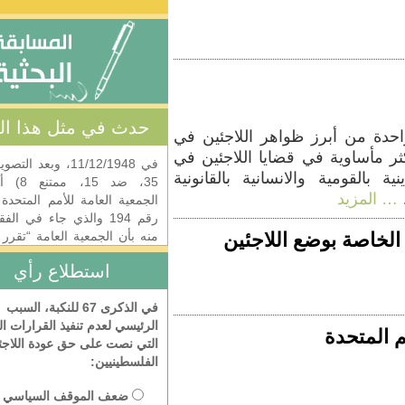
حدث في مثل هذا اليوم
برز ظواهر اللاجئين في
ة في قضايا اللاجئين في
في 11/12/1948، وبعد التصويت (مع
ة والانسانية بالقانونية
35، ضد 15، ممتنع 8) أصدرت
الجمعية العامة للأمم المتحدة القرار
رقم 194 والذي جاء في الفقرة 11
بوضع اللاجئين
منه بأن الجمعية العامة “تقرر وجوب
السماح بالعودة، في أقرب وقت
استطلاع رأي
ممكن …
… المزيد
في الذكرى 67 للنكبة، السبب
تبنت الأمم المتحدة في العاشر من
الرئيسي لعدم تنفيذ القرارات الدولية
ديسمبر 1948 في قصر شايو في
ة
التي نصت على حق عودة اللاجئين
باريس الإعلان العالمي لحقوق الإنسان
الفلسطينيين:
الذي يتألف من 30 مادة ويخطط رأي
الجمعية العامة بشأن حقوق الإنسان
ضعف الموقف السياسي
المكفولة لجميع الناس. يعتبر الإعلان