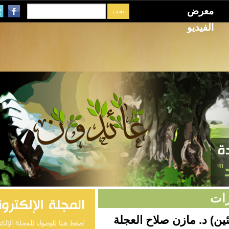
و
مازن صلاح العجلة